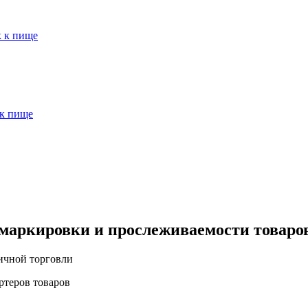
к к пище
 к пище
 маркировки и прослеживаемости товаро
ничной торговли
ртеров товаров