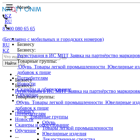
KZ
RU
8 800 080 65 65
...
(Бесплатно с мобильных и городских номеров)
Бизнесу
RU
Бизнесу:
KZ
Регистрация в ИС МПТ
Заявка на партнёрство маркиро
Товарные группы:
Найти
Обувь
Товары легкой промышленности
Ювелирные из
добавок к пище
...
Потребителям
Бизнесу
Новости
Бизнесу:
Сканеры и оборудование
Регистрация в ИС МПТ
Заявка на партнёрство маркиров
Обучение
Товарные группы:
...
Обувь
Товары легкой промышленности
Ювелирные изд
добавок к пище
Бизнесу
Потребителям
Товарные группы
Новости
Обувь
Сканеры и оборудование
Товары легкой промышленности
Обучение
Ювелирные изделия
...
Лекарственные средства