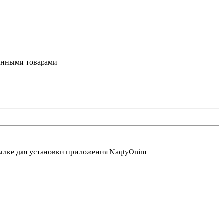
ванными товарами
сылке для установки приложения NaqtyOnim