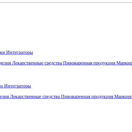
вки
Интеграторы
делия
Лекарственные средства
Пивоваренная продукция
Маркир
ки
Интеграторы
елия
Лекарственные средства
Пивоваренная продукция
Маркиро