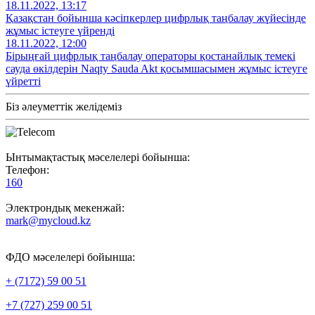
18.11.2022, 13:17
Қазақстан бойынша кәсіпкерлер цифрлық таңбалау жүйесінде
жұмыс істеуге үйренді
18.11.2022, 12:00
Бірыңғай цифрлық таңбалау операторы қостанайлық темекі
сауда өкілдерін Naqty Sauda Akt қосымшасымен жұмыс істеуге
үйретті
Біз әлеуметтік желідеміз
Ынтымақтастық мәселелері бойынша:
Телефон:
160
Электрондық мекенжай:
mark@mycloud.kz
ФДО мәселелері бойынша:
+ (7172) 59 00 51
+7 (727) 259 00 51