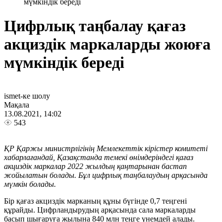
мүмкіндік береді
Цифрлық таңбалау қағаз
акциздік маркаларды жоюға
мүмкіндік береді
ismet-ке шолу
Мақала
13.08.2021, 14:02
543
ҚР Қаржы министрлігінің Мемлекеттік кірістер комитеті
хабарлағандай, Қазақстанда темекі өнімдеріндегі қағаз
акциздік маркалар 2022 жылдың қаңтарынан бастап
жойылатын болады. Бұл цифрлық таңбалаудың арқасында
мүмкін болады.
Бір қағаз акциздік марканың құны бүгінде 0,7 теңгені
құрайды. Цифрландырудың арқасында сала маркаларды
басып шығаруға жылына 840 млн теңге үнемдей алады.