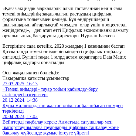
«Қағаз акциздік маркаларды алып тастағаннан кейін сала
темекі өнімдерінің заңдылығын растаудың цифрлық
форматына толығымен көшеді. Бұл өндірушілердің
шығындарын айтарлықтай үнемдеп, олар үшін процестерді
жеңілдетеді», - деп атап өтті Цифрлық экономиканы дамыту
орталығының басқарушы директоры Нұржан Баекеев.
Естеріңізге сала кетейік, 2020 жылдың 1 қазанынан бастап
Қазақстанда темекі өнімдерін міндетті цифрлық таңбалау
енгізілді. Бүгінгі таңда 1 млрд астам қораптарға Data Matrix
цифрлық кодтары орнатылды.
Осы жаңалықпен бөлісіңіз:
Тақырыпқа қатысты ұсыныстар
27.03.2025, 16:13
«Темекі өнімдері» тауар тобын қабылдау-беру
актісіндегі өзгерістері
20.12.2024, 14:38
Құны миллиондаған жалған өнім: таңбаланбаған өнімдер
тәркіленді
20.04.2023, 17:02
Вейптерді таңбалау керек: Алматыда сатушылар мен
импорттаушыларға тауарларды цифрлық таңбалау және
бақылау жүйесінде жұмыс істеуге үйретті