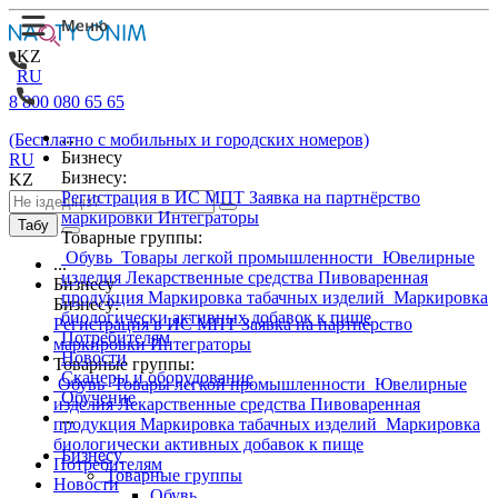
KZ
RU
8 800 080 65 65
...
(Бесплатно с мобильных и городских номеров)
Бизнесу
RU
Бизнесу:
KZ
Регистрация в ИС МПТ
Заявка на партнёрство
маркировки
Интеграторы
Табу
Товарные группы:
Обувь
Товары легкой промышленности
Ювелирные
...
изделия
Лекарственные средства
Пивоваренная
Бизнесу
продукция
Маркировка табачных изделий
Маркировка
Бизнесу:
биологически активных добавок к пище
Регистрация в ИС МПТ
Заявка на партнёрство
Потребителям
маркировки
Интеграторы
Новости
Товарные группы:
Сканеры и оборудование
Обувь
Товары легкой промышленности
Ювелирные
Обучение
изделия
Лекарственные средства
Пивоваренная
...
продукция
Маркировка табачных изделий
Маркировка
биологически активных добавок к пище
Бизнесу
Потребителям
Товарные группы
Новости
Обувь