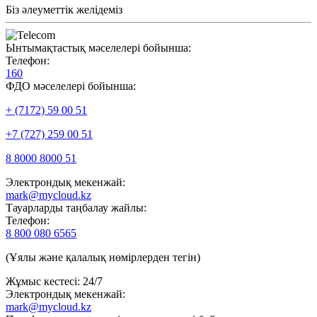
Біз әлеуметтік желідеміз
Ынтымақтастық мәселелері бойынша:
Телефон:
160
ФДО мәселелері бойынша:
+ (7172) 59 00 51
+7 (727) 259 00 51
8 8000 8000 51
Электрондық мекенжай:
mark@mycloud.kz
Тауарларды таңбалау жайлы:
Телефон:
8 800 080 6565
(Ұялы және қалалық нөмірлерден тегін)
Жұмыс кестесі: 24/7
Электрондық мекенжай:
mark@mycloud.kz