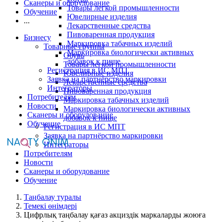
Сканеры и оборудование
Товары легкой промышленности
Обучение
Ювелирные изделия
...
Лекарственные средства
Пивоваренная продукция
Бизнесу
Маркировка табачных изделий
Товарные группы
Маркировка биологически активных
Обувь
добавок к пище
Товары легкой промышленности
Регистрация в ИС МПТ
Ювелирные изделия
Заявка на партнёрство маркировки
Лекарственные средства
Интеграторы
Пивоваренная продукция
Потребителям
Маркировка табачных изделий
Новости
Маркировка биологически активных
Сканеры и оборудование
добавок к пище
Обучение
Регистрация в ИС МПТ
Заявка на партнёрство маркировки
Интеграторы
Потребителям
Новости
Сканеры и оборудование
Обучение
Таңбалау туралы
Темекі өнімдері
Цифрлық таңбалау қағаз акциздік маркаларды жоюға