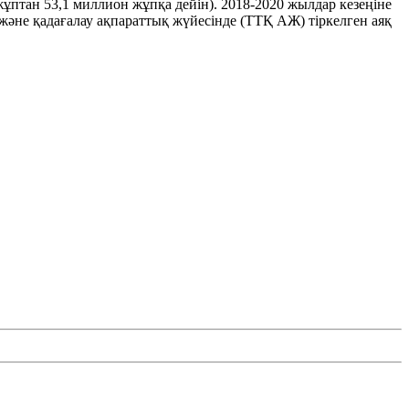
ұптан 53,1 миллион жұпқа дейін). 2018-2020 жылдар кезеңіне
 және қадағалау ақпараттық жүйесінде (ТТҚ АЖ) тіркелген аяқ