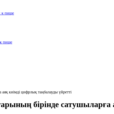
к к пище
 к пище
 аяқ киімді цифрлық таңбалауды үйретті
тарының бірінде сатушыларға 