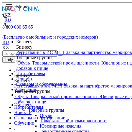
KZ
RU
8 800 080 65 65
...
(Бесплатно с мобильных и городских номеров)
Бизнесу
RU
Бизнесу:
KZ
Регистрация в ИС МПТ
Заявка на партнёрство маркиро
Товарные группы:
Табу
Обувь
Товары легкой промышленности
Ювелирные из
добавок к пище
...
Потребителям
Бизнесу
Новости
Бизнесу:
Сканеры и оборудование
Регистрация в ИС МПТ
Заявка на партнёрство маркиров
Обучение
Товарные группы:
...
Обувь
Товары легкой промышленности
Ювелирные изд
добавок к пище
Бизнесу
Потребителям
Товарные группы
Новости
Обувь
Сканеры и оборудование
Товары легкой промышленности
Обучение
Ювелирные изделия
...
Лекарственные средства