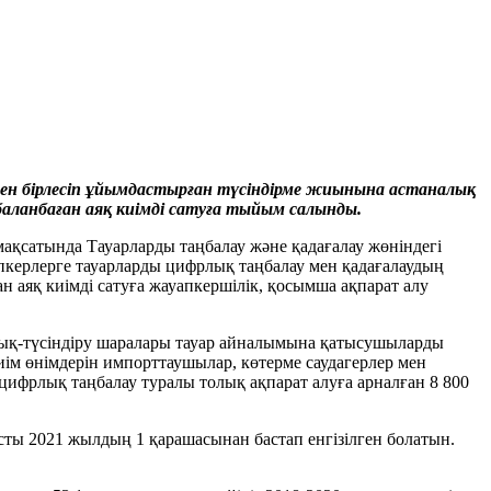
мен бірлесіп ұйымдастырған түсіндірме жиынына астаналық
аланбаған аяқ киімді сатуға тыйым салынды.
мақсатында Тауарларды таңбалау және қадағалау жөніндегі
сіпкерлерге тауарларды цифрлық таңбалау мен қадағалаудың
н аяқ киімді сатуға жауапкершілік, қосымша ақпарат алу
ттық-түсіндіру шаралары тауар айналымына қатысушыларды
иім өнімдерін импорттаушылар, көтерме саудагерлер мен
цифрлық таңбалау туралы толық ақпарат алуға арналған 8 800
сты 2021 жылдың 1 қарашасынан бастап енгізілген болатын.