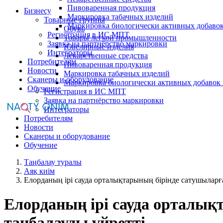
Пивоваренная продукция
Бизнесу
Маркировка табачных изделий
Товарные группы
Маркировка биологически активных добаво
Обувь
Регистрация в ИС МПТ
Товары легкой промышленности
Заявка на партнёрство маркировки
Ювелирные изделия
Интеграторы
Лекарственные средства
Потребителям
Пивоваренная продукция
Новости
Маркировка табачных изделий
Сканеры и оборудование
Маркировка биологически активных добавок
Обучение
Регистрация в ИС МПТ
Заявка на партнёрство маркировки
Интеграторы
Потребителям
Новости
Сканеры и оборудование
Обучение
Таңбалау туралы
Аяқ киім
Елорданың ірі сауда орталықтарының бірінде сатушыларға
Елорданың ірі сауда орталық
таңбалауды үйретті