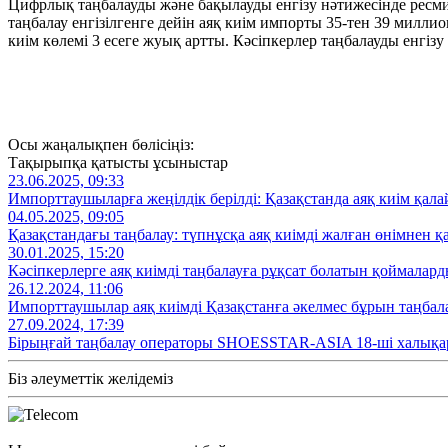
Цифрлық таңбалауды және бақылауды енгізу нәтижесінде ресми 
таңбалау енгізілгенге дейін аяқ киім импорты 35-тен 39 милли
киім көлемі 3 есеге жуық артты. Кәсіпкерлер таңбалауды енгізу 
Осы жаңалықпен бөлісіңіз:
Тақырыпқа қатысты ұсыныстар
23.06.2025, 09:33
Импорттаушыларға жеңілдік берілді: Қазақстанда аяқ киім қал
04.05.2025, 09:05
Қазақстандағы таңбалау: түпнұсқа аяқ киімді жалған өнімнен 
30.01.2025, 15:20
Кәсіпкерлерге аяқ киімді таңбалауға рұқсат болатын қоймалардың
26.12.2024, 11:06
Импорттаушылар аяқ киімді Қазақстанға әкелмес бұрын таңбала
27.09.2024, 17:39
Бірыңғай таңбалау операторы SHOESSTAR-ASIA 18-ші халықар
Біз әлеуметтік желідеміз