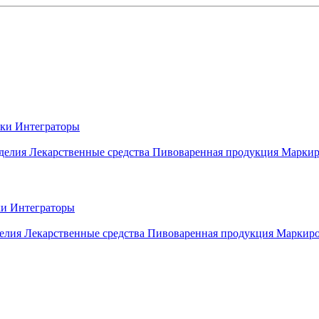
вки
Интеграторы
делия
Лекарственные средства
Пивоваренная продукция
Маркир
ки
Интеграторы
елия
Лекарственные средства
Пивоваренная продукция
Маркиро