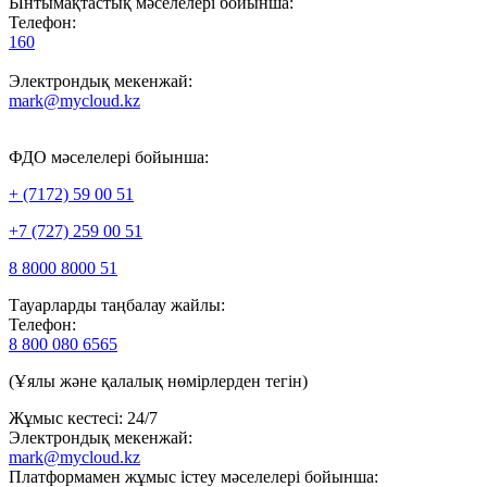
Ынтымақтастық мәселелері бойынша:
Телефон:
160
Электрондық мекенжай:
mark@mycloud.kz
ФДО мәселелері бойынша:
+ (7172) 59 00 51
+7 (727) 259 00 51
8 8000 8000 51
Тауарларды таңбалау жайлы:
Телефон:
8 800 080 6565
(Ұялы және қалалық нөмірлерден тегін)
Жұмыс кестесі: 24/7
Электрондық мекенжай:
mark@mycloud.kz
Платформамен жұмыс істеу мәселелері бойынша: