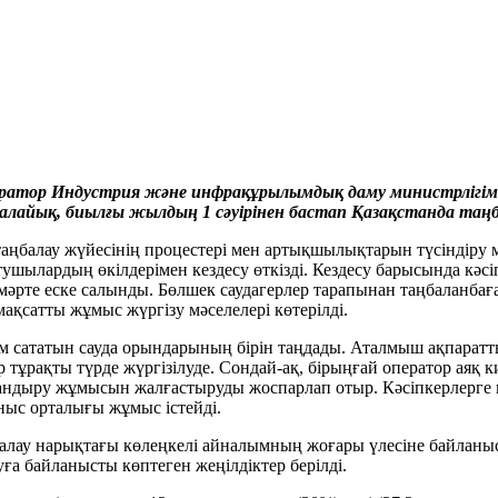
оператор Индустрия және инфрақұрылымдық даму министрлігі
салайық, биылғы жылдың 1 сәуірінен бастап Қазақстанда таңб
таңбалау жүйесінің процестері мен артықшылықтарын түсіндіру 
атушылардың өкілдерімен кездесу өткізді. Кездесу барысында кә
мәрте еске салынды. Бөлшек саудагерлер тарапынан таңбаланбаға
ақсатты жұмыс жүргізу мәселелері көтерілді.
иім сататын сауда орындарының бірін таңдады. Аталмыш ақпара
тұрақты түрде жүргізілуде. Сондай-ақ, бірыңғай оператор аяқ к
ттандыру жұмысын жалғастыруды жоспарлап отыр. Кәсіпкерлерге 
ныс орталығы жұмыс істейді.
ағалау нарықтағы көлеңкелі айналымның жоғары үлесіне байланы
уға байланысты көптеген жеңілдіктер берілді.