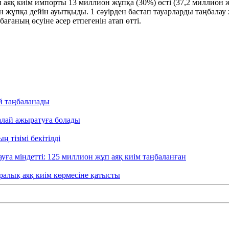
аяқ киім импорты 13 миллион жұпқа (30%) өсті (37,2 миллион ж
он жұпқа дейін ауытқыды. 1 сәуірден бастап тауарларды таңбалау
бағаның өсуіне әсер етпегенін атап өтті.
ай таңбаланады
қалай ажыратуға болады
 тізімі бекітілді
уға міндетті: 125 миллион жұп аяқ киім таңбаланған
алық аяқ киім көрмесіне қатысты