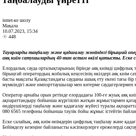
ismet-ке шолу
Мақала
10.07.2023, 15:34
448
Тауарларды таңбалау және қадағалау жөніндегі бірыңғай 
аяқ киім сатушылардың 40-тан астам өкілі қатысты. Еске 
Елордалық сауда орталықтарының бірінде аяқ киімді цифрлық 
бірыңғай оператордың жобалық кеңсесінің өкілдері аяқ киім с
басты мақсаты Қазақстандағы сауданы ашық ету екені тағы бір 
мүмкіндігі және импорттаушылар мен көтерме саудагерлермен м
Оператор арнайы орын ретінде елордадағы 100-ге жуық аяқ к
ақпараттандыру бойынша жүргізіліп жатқан жұмыстармен қатар 
өндірушілерді таңбалау және қадағалау жүйесі туралы ақпара
080 6565 телефоны бойынша тәулік бойы жұмыс істейтін байла
Еске салайық, аяқ киім өнімдерін цифрлық таңбалау және қад
Бейімделу кезеңіне байланысты кәсіпкерлерге ережелерді сақта