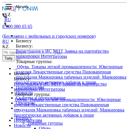
KZ
RU
8 800 080 65 65
...
(Бесплатно с мобильных и городских номеров)
Бизнесу
RU
Бизнесу:
KZ
Регистрация в ИС МПТ
Заявка на партнёрство
маркировки
Интеграторы
Табу
Товарные группы:
Обувь
Товары легкой промышленности
Ювелирные
...
изделия
Лекарственные средства
Пивоваренная
Бизнесу
продукция
Маркировка табачных изделий
Маркировка
Бизнесу:
биологически активных добавок к пище
Регистрация в ИС МПТ
Заявка на партнёрство
Потребителям
маркировки
Интеграторы
Новости
Товарные группы:
Сканеры и оборудование
Обувь
Товары легкой промышленности
Ювелирные
Обучение
изделия
Лекарственные средства
Пивоваренная
...
продукция
Маркировка табачных изделий
Маркировка
биологически активных добавок к пище
Бизнесу
Потребителям
Товарные группы
Новости
Обувь