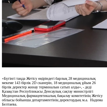
«Бүгінгі таңда Жетісу өңіріндегі барлық 28 медициналық
мекеме 143 бірлік 2D сканерін, 18 медициналық ұйым 26
бірлік деректер жинау терминалын сатып алды», - деді
Қазақстан Республикасы Денсаулық сақтау министрлігі
Медициналық фармацевтикалық бақылау комитетінің Жетісу
облысы бойынша департаментінің директордың м.а. Надима
Белтаева.