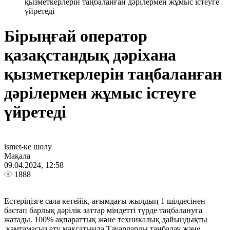
қызметкерлерін таңбаланған дәрілермен жұмыс істеуге
үйретеді
Бірыңғай оператор
қазақстандық дәріхана
қызметкерлерін таңбаланған
дәрілермен жұмыс істеуге
үйретеді
ismet-ке шолу
Мақала
09.04.2024, 12:58
1888
Естеріңізге сала кетейік, ағымдағы жылдың 1 шілдесінен
бастап барлық дәрілік заттар міндетті түрде таңбалануға
жатады. 100% ақпараттық және техникалық дайындықты
қамтамасыз ету мақсатында Тауарларды таңбалау және