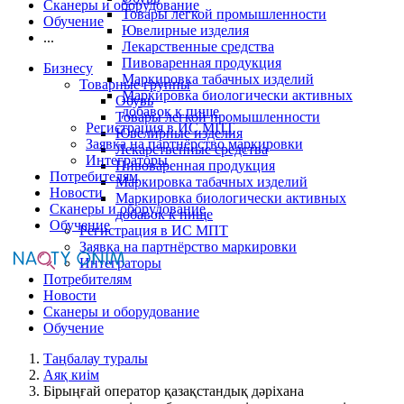
Сканеры и оборудование
Товары легкой промышленности
Обучение
Ювелирные изделия
...
Лекарственные средства
Пивоваренная продукция
Бизнесу
Маркировка табачных изделий
Товарные группы
Маркировка биологически активных
Обувь
добавок к пище
Товары легкой промышленности
Регистрация в ИС МПТ
Ювелирные изделия
Заявка на партнёрство маркировки
Лекарственные средства
Интеграторы
Пивоваренная продукция
Потребителям
Маркировка табачных изделий
Новости
Маркировка биологически активных
Сканеры и оборудование
добавок к пище
Обучение
Регистрация в ИС МПТ
Заявка на партнёрство маркировки
Интеграторы
Потребителям
Новости
Сканеры и оборудование
Обучение
Таңбалау туралы
Аяқ киім
Бірыңғай оператор қазақстандық дәріхана