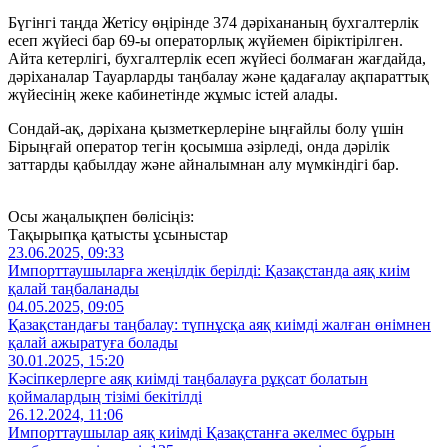
Бүгінгі таңда Жетісу өңірінде 374 дәріхананың бухгалтерлік
есеп жүйесі бар 69-ы операторлық жүйемен біріктірілген.
Айта кетерлігі, бухгалтерлік есеп жүйесі болмаған жағдайда,
дәріханалар Тауарларды таңбалау және қадағалау ақпараттық
жүйесінің жеке кабинетінде жұмыс істей алады.
Сондай-ақ, дәріхана қызметкерлеріне ыңғайлы болу үшін
Бірыңғай оператор тегін қосымша әзірледі, онда дәрілік
заттарды қабылдау және айналымнан алу мүмкіндігі бар.
Осы жаңалықпен бөлісіңіз:
Тақырыпқа қатысты ұсыныстар
23.06.2025, 09:33
Импорттаушыларға жеңілдік берілді: Қазақстанда аяқ киім
қалай таңбаланады
04.05.2025, 09:05
Қазақстандағы таңбалау: түпнұсқа аяқ киімді жалған өнімнен
қалай ажыратуға болады
30.01.2025, 15:20
Кәсіпкерлерге аяқ киімді таңбалауға рұқсат болатын
қоймалардың тізімі бекітілді
26.12.2024, 11:06
Импорттаушылар аяқ киімді Қазақстанға әкелмес бұрын