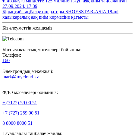
таңбалауға міндетті: 125 миллион жұп аяқ киім таңбаланған
27.09.2024, 17:39
Бірыңғай таңбалау операторы SHOESSTAR-ASIA 18-ші
халықаралық аяқ киім көрмесіне қатысты
Біз әлеуметтік желідеміз
Ынтымақтастық мәселелері бойынша:
Телефон:
160
Электрондық мекенжай:
mark@mycloud.kz
ФДО мәселелері бойынша:
+ (7172) 59 00 51
+7 (727) 259 00 51
8 8000 8000 51
Тауарларды таңбалау жайлы: