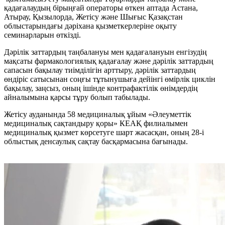
қадағалаудың бірыңғай операторы өткен аптада Астана,
Атырау, Қызылорда, Жетісу және Шығыс Қазақстан
облыстарындағы дәріхана қызметкерлеріне оқыту
семинарларын өткізді.
Дәрілік заттардың таңбалануы мен қадағалануын енгізудің
мақсаты фармакологиялық қадағалау және дәрілік заттардың
сапасын бақылау тиімділігін арттыру, дәрілік заттардың
өндіріс сатысынан соңғы тұтынушыға дейінгі өмірлік циклін
бақылау, заңсыз, оның ішінде контрафактілік өнімдердің
айналымына қарсы тұру болып табылады.
Жетісу ауданында 58 медициналық ұйым «Әлеуметтік
медициналық сақтандыру қоры» КЕАҚ филиалымен
медициналық қызмет көрсетуге шарт жасасқан, оның 28-і
облыстық денсаулық сақтау басқармасына бағынады.