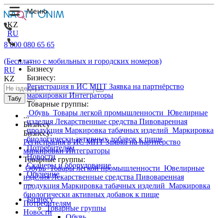
KZ
RU
8 800 080 65 65
...
(Бесплатно с мобильных и городских номеров)
Бизнесу
RU
Бизнесу:
KZ
Регистрация в ИС МПТ
Заявка на партнёрство
маркировки
Интеграторы
Табу
Товарные группы:
Обувь
Товары легкой промышленности
Ювелирные
...
изделия
Лекарственные средства
Пивоваренная
Бизнесу
продукция
Маркировка табачных изделий
Маркировка
Бизнесу:
биологически активных добавок к пище
Регистрация в ИС МПТ
Заявка на партнёрство
Потребителям
маркировки
Интеграторы
Новости
Товарные группы:
Сканеры и оборудование
Обувь
Товары легкой промышленности
Ювелирные
Обучение
изделия
Лекарственные средства
Пивоваренная
...
продукция
Маркировка табачных изделий
Маркировка
биологически активных добавок к пище
Бизнесу
Потребителям
Товарные группы
Новости
Обувь