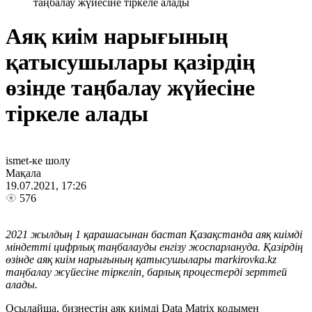
таңбалау жүйесіне тіркеле алады
Аяқ киім нарығының
қатысушылары қазірдің
өзінде таңбалау жүйесіне
тіркеле алады
ismet-ке шолу
Мақала
19.07.2021, 17:26
576
2021 жылдың 1 қарашасынан бастап Қазақстанда аяқ киімді
міндетті цифрлық таңбалауды енгізу жоспарлануда. Қазірдің
өзінде аяқ киім нарығының қатысушылары markirovka.kz
таңбалау жүйесіне тіркеліп, барлық процестерді зерттей
алады.
Осылайша, бизнестің аяқ киімді Data Matrix кодымен