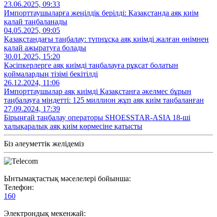
23.06.2025, 09:33
Импорттаушыларға жеңілдік берілді: Қазақстанда аяқ киім
қалай таңбаланады
04.05.2025, 09:05
Қазақстандағы таңбалау: түпнұсқа аяқ киімді жалған өнімнен
қалай ажыратуға болады
30.01.2025, 15:20
Кәсіпкерлерге аяқ киімді таңбалауға рұқсат болатын
қоймалардың тізімі бекітілді
26.12.2024, 11:06
Импорттаушылар аяқ киімді Қазақстанға әкелмес бұрын
таңбалауға міндетті: 125 миллион жұп аяқ киім таңбаланған
27.09.2024, 17:39
Бірыңғай таңбалау операторы SHOESSTAR-ASIA 18-ші
халықаралық аяқ киім көрмесіне қатысты
Біз әлеуметтік желідеміз
Ынтымақтастық мәселелері бойынша:
Телефон:
160
Электрондық мекенжай: