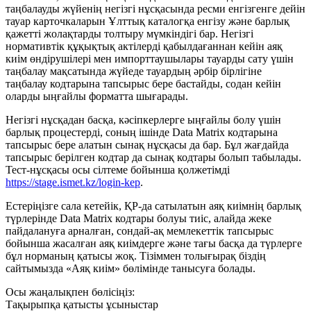
таңбалауды жүйенің негізгі нұсқасында ресми енгізгенге дейін
тауар карточкаларын Ұлттық каталогқа енгізу және барлық
қажетті жолақтарды толтыру мүмкіндігі бар. Негізгі
нормативтік құқықтық актілерді қабылдағаннан кейін аяқ
киім өндірушілері мен импорттаушылары тауарды сату үшін
таңбалау мақсатында жүйеде тауардың әрбір бірлігіне
таңбалау кодтарына тапсырыс бере бастайды, содан кейін
оларды ыңғайлы форматта шығарады.
Негізгі нұсқадан басқа, кәсіпкерлерге ыңғайлы болу үшін
барлық процестерді, соның ішінде Data Matrix кодтарына
тапсырыс бере алатын сынақ нұсқасы да бар. Бұл жағдайда
тапсырыс берілген кодтар да сынақ кодтары болып табылады.
Тест-нұсқасы осы сілтеме бойынша қолжетімді
https://stage.ismet.kz/login-kep
.
Естеріңізге сала кетейік, ҚР-да сатылатын аяқ киімнің барлық
түрлерінде Data Matrix кодтары болуы тиіс, алайда жеке
пайдалануға арналған, сондай-ақ мемлекеттік тапсырыс
бойынша жасалған аяқ киімдерге және тағы басқа да түрлерге
бұл норманың қатысы жоқ. Тізіммен толығырақ біздің
сайтымызда «Аяқ киім» бөлімінде танысуға болады.
Осы жаңалықпен бөлісіңіз:
Тақырыпқа қатысты ұсыныстар