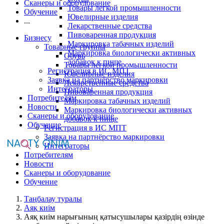
Сканеры и оборудование
Товары легкой промышленности
Обучение
Ювелирные изделия
...
Лекарственные средства
Пивоваренная продукция
Бизнесу
Маркировка табачных изделий
Товарные группы
Маркировка биологически активных
Обувь
добавок к пище
Товары легкой промышленности
Регистрация в ИС МПТ
Ювелирные изделия
Заявка на партнёрство маркировки
Лекарственные средства
Интеграторы
Пивоваренная продукция
Потребителям
Маркировка табачных изделий
Новости
Маркировка биологически активных
Сканеры и оборудование
добавок к пище
Обучение
Регистрация в ИС МПТ
Заявка на партнёрство маркировки
Интеграторы
Потребителям
Новости
Сканеры и оборудование
Обучение
Таңбалау туралы
Аяқ киім
Аяқ киім нарығының қатысушылары қазірдің өзінде