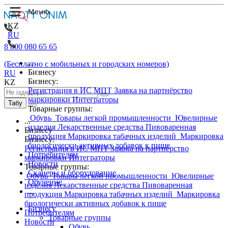
KZ
RU
8 800 080 65 65
...
(Бесплатно с мобильных и городских номеров)
Бизнесу
RU
Бизнесу:
KZ
Регистрация в ИС МПТ
Заявка на партнёрство
маркировки
Интеграторы
Табу
Товарные группы:
Обувь
Товары легкой промышленности
Ювелирные
...
изделия
Лекарственные средства
Пивоваренная
Бизнесу
продукция
Маркировка табачных изделий
Маркировка
Бизнесу:
биологически активных добавок к пище
Регистрация в ИС МПТ
Заявка на партнёрство
Потребителям
маркировки
Интеграторы
Новости
Товарные группы:
Сканеры и оборудование
Обувь
Товары легкой промышленности
Ювелирные
Обучение
изделия
Лекарственные средства
Пивоваренная
...
продукция
Маркировка табачных изделий
Маркировка
биологически активных добавок к пище
Бизнесу
Потребителям
Товарные группы
Новости
Обувь