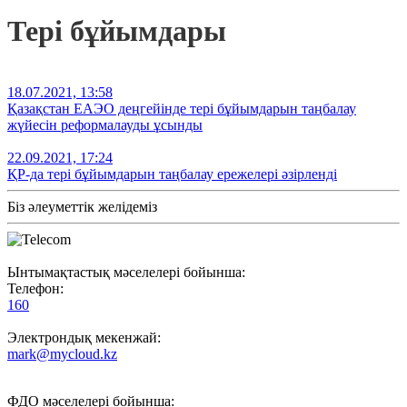
Тері бұйымдары
18.07.2021, 13:58
Қазақстан ЕАЭО деңгейінде тері бұйымдарын таңбалау
жүйесін реформалауды ұсынды
22.09.2021, 17:24
ҚР-да тері бұйымдарын таңбалау ережелері әзірленді
Біз әлеуметтік желідеміз
Ынтымақтастық мәселелері бойынша:
Телефон:
160
Электрондық мекенжай:
mark@mycloud.kz
ФДО мәселелері бойынша: