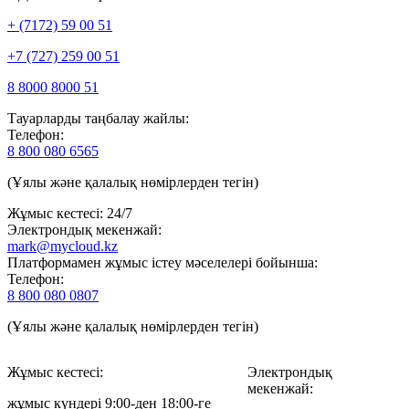
+ (7172) 59 00 51
+7 (727) 259 00 51
8 8000 8000 51
Тауарларды таңбалау жайлы:
Телефон:
8 800 080 6565
(Ұялы және қалалық нөмірлерден тегін)
Жұмыс кестесі: 24/7
Электрондық мекенжай:
mark@mycloud.kz
Платформамен жұмыс істеу мәселелері бойынша:
Телефон:
8 800 080 0807
(Ұялы және қалалық нөмірлерден тегін)
Жұмыс кестесі:
Электрондық
мекенжай:
жұмыс күндері 9:00-ден 18:00-ге