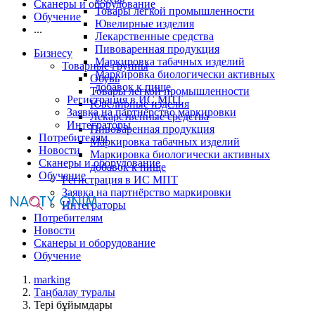
Сканеры и оборудование
Товары легкой промышленности
Обучение
Ювелирные изделия
...
Лекарственные средства
Пивоваренная продукция
Бизнесу
Маркировка табачных изделий
Товарные группы
Маркировка биологически активных
Обувь
добавок к пище
Товары легкой промышленности
Регистрация в ИС МПТ
Ювелирные изделия
Заявка на партнёрство маркировки
Лекарственные средства
Интеграторы
Пивоваренная продукция
Потребителям
Маркировка табачных изделий
Новости
Маркировка биологически активных
Сканеры и оборудование
добавок к пище
Обучение
Регистрация в ИС МПТ
Заявка на партнёрство маркировки
Интеграторы
Потребителям
Новости
Сканеры и оборудование
Обучение
marking
Таңбалау туралы
Тері бұйымдары