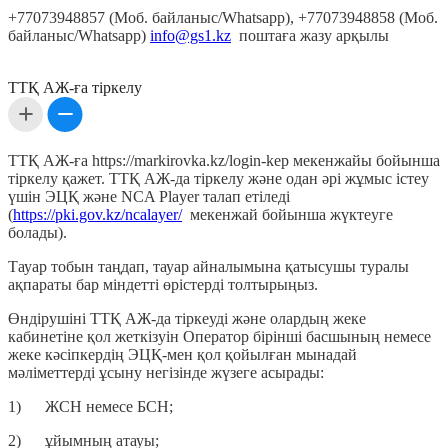
+77073948857 (Моб. байланыс/Whatsapp), +77073948858 (Моб.
байланыс/Whatsapp)
info@gs1.kz
поштаға жазу арқылы
ТТҚ АЖ-ға тіркелу
ТТҚ АЖ-ға https://markirovka.kz/login-kep мекенжайы бойынша
тіркелу қажет. ТТҚ АЖ-да тіркелу және одан әрі жұмыс істеу
үшін ЭЦҚ және NСA Player талап етіледі
(
https://pki.gov.kz/ncalayer/
мекенжай бойынша жүктеуге
болады).
Тауар тобын таңдап, тауар айналымына қатысушы туралы
ақпараты бар міндетті өрістерді толтырыңыз.
Өндірушіні ТТҚ АЖ-да тіркеуді және олардың жеке
кабинетіне қол жеткізуін Оператор бірінші басшының немесе
жеке кәсіпкердің ЭЦҚ-мен қол қойылған мынадай
мәліметтерді ұсыну негізінде жүзеге асырады:
1) ЖСН немесе БСН;
2) ұйымның атауы;