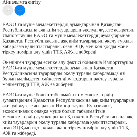
Айналымға енгізу
ЕАЭО-ға мүше мемлекеттердің аумақтарынан Қазақстан
Республикасына аяқ киім тауарларын әкелуді жүзеге асыратын
Импорттаушы ЕАЭО-ға мүше мемлекеттердің аумақтарынан
Қазақстан Республикасына аяқ киім тауарларын әкелу туралы
хабарлама қалыптастырады, оған ЭЦҚ-мен қол қояды және
тіркеу нөмірін алу үшін ТТҚ АЖ-ға жібереді.
Әкелінген тауарды есепке алу фактісі бойынша Импорттаушы
ЕАЭО-ға мүше мемлекеттердің аумағынан Қазақстан
Республикасына тауарларды әкелу туралы хабарламада өзі
бұрын мәлімдеген сәйкестендіру кодтарын растау туралы
мәліметтерді ТТҚ АЖ-ға жібереді.
ЕАЭО-ға мүше болып табылмайтын мемлекеттердің
аумақтарынан Қазақстан Республикасына аяқ киім тауарларын
әкелуді жүзеге асыратын Импорттаушы Еуразиялық
экономикалық одаққа мүше болып табылмайтын
мемлекеттердің аумақтарынан Қазақстан Республикасына аяқ
киім тауарларын әкелу туралы хабарлама қалыптастырады,
оған ЭЦҚ-мен қол қояды және тіркеу нөмірін алу үшін ТТҚ
АЖ-ға жібереді.