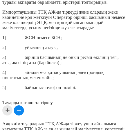
туралы ақпараты бар міндетті өрістерді толтырыңыз.
Импорттаушыны ТТҚ АЖ-да тіркеуді және олардың жеке
кабинетіне қол жеткізуін Оператор бірінші басшының немесе
жеке кәсіпкердің ЭЦҚ-мен қол қойылған мынадай
мәліметтерді ұсыну негізінде жүзеге асырады:
1) ЖСН немесе БСН;
2) ұйымның атауы;
3) бірінші басшының не оның ресми өкілінің тегі,
аты, әкесінің аты (бар болса) ;
4) айналымға қатысушының электрондық
поштасының мекенжайы;
5) байланыс телефон нөмірі.
Тауарды каталогта тіркеу
Аяқ киім тауарларын ТТҚ АЖ-да тіркеу үшін айналымға
қатысушы ТТҚ АЖ-да ең аз мынадай мәліметтерді көрсетеді: