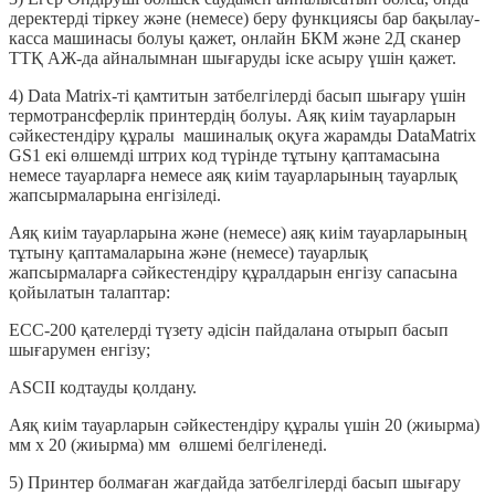
деректерді тіркеу және (немесе) беру функциясы бар бақылау-
касса машинасы болуы қажет, онлайн БКМ және 2Д сканер
ТТҚ АЖ-да айналымнан шығаруды іске асыру үшін қажет.
4) Data Matrix-ті қамтитын затбелгілерді басып шығару үшін
термотрансферлік принтердің болуы. Аяқ киім тауарларын
сәйкестендіру құралы машиналық оқуға жарамды DataMatrix
GS1 екі өлшемді штрих код түрінде тұтыну қаптамасына
немесе тауарларға немесе аяқ киім тауарларының тауарлық
жапсырмаларына енгізіледі.
Аяқ киім тауарларына және (немесе) аяқ киім тауарларының
тұтыну қаптамаларына және (немесе) тауарлық
жапсырмаларға сәйкестендіру құралдарын енгізу сапасына
қойылатын талаптар:
ЕСС-200 қателерді түзету әдісін пайдалана отырып басып
шығарумен енгізу;
ASCII кодтауды қолдану.
Аяқ киім тауарларын сәйкестендіру құралы үшін 20 (жиырма)
мм х 20 (жиырма) мм өлшемі белгіленеді.
5) Принтер болмаған жағдайда затбелгілерді басып шығару