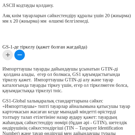
ASCII кодтауды қолдану.
Аяқ киім тауарларын сәйкестендіру құралы үшін 20 (жиырма)
мм х 20 (жиырма) мм өлшемі белгіленеді.
GS-1-де тіркелу (қажет болған жағдайда)
Импорттаушы тауарды дайындаушы ұсынатын GTIN-ді
қолдана алады, егер ол болмаса, GS1 қауымдастығында
тіркелу қажет. Импорттаушы GTIN-ді алу және тауар
каталогында тауарды тіркеу үшін, егер ол тіркелмеген болса,
қауымдастыққа тіркелуі тиіс.
GS1-Global халықаралық стандарттарына сәйкес
«Импорттаушы» типті тауарлар айналымына қатысушы тауар
карточкасын жасаған кезде мынадай міндетті өрістерді
толтыру талап етілетініне назар аудару қажет: тауардың
жаһандық сәйкестендіру нөмірі (бұдан әрі - GTIN), шетелдік
өндірушінің сәйкестендіргіші (TIN – Taxpayer Identification
Number) және тауар өндіруші мен дайындаушы туралы