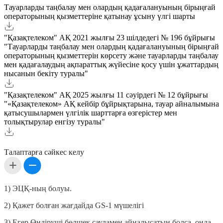
Тауарларды таңбалау мен олардың қадағалануының бірыңғай
операторының қызметтеріне қатынау ұсыну үлгі шарты
"Қазақтелеком" АҚ 2021 жылғы 23 шілдедегі № 196 бұйрығы
"Тауарларды таңбалау мен олардың қадағалануының бірыңғай
операторының қызметтерін көрсету және тауарларды таңбалау
мен қадағалаудың ақпараттық жүйесіне қосу үшін ұжаттардың
нысанын бекіту туралы"
"Қазақтелеком" АҚ 2025 жылғы 11 сәуірдегі № 12 бұйрығы
"«Қазақтелеком» АҚ кейбір бұйрықтарына, тауар айналымына
қатысушылармен үлгілік шарттарға өзгерістер мен
толықтырулар енгізу туралы"
Талаптарға сәйкес келу
1) ЭЦҚ-ның болуы.
2) Қажет болған жағдайда GS-1 мүшелігі
3) Егер Өндіруші бөлшек саудамен айналысатын болса, онда