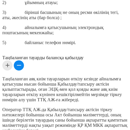
2) ұйымның атауы;
3) бірінші басшының не оның ресми өкілінің тегі,
аты, әкесінің аты (бар болса) ;
4) айналымға қатысушының электрондық
поштасының мекенжайы;
5) байланыс телефон нөмірі.
Таңбаланған тауарды балансқа қабылдау
Таңбаланған аяқ киім тауарларын өткізу кезінде айналымға
қатысушы нысан бойынша Қабылдау/тапсыру актісін
қалыптастырады, оған ЭЦҚ-мен қол қояды және аяқ киім
тауарларын өткізу күнінен кешіктірілмейтін мерзімде тіркеу
нөмірін алу үшін ТТҚ АЖ-ға жібереді.
Оператор ТТҚ АЖ-да Қабылдау/тапсыру актісін тіркеу
нәтижелері бойынша осы Акт бойынша мәліметтерді, оның
ішінде берілетін тауардың саны бойынша ақпаратты қамтитын
мәліметтерді нақты уақыт режимінде ҚР ҚМ МКК ақпараттық