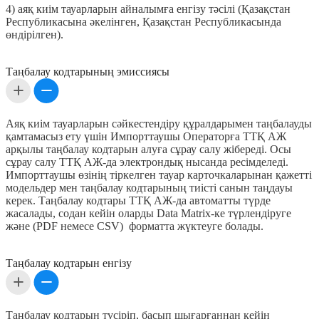
4) аяқ киім тауарларын айналымға енгізу тәсілі (Қазақстан
Республикасына әкелінген, Қазақстан Республикасында
өндірілген).
Таңбалау кодтарының эмиссиясы
Аяқ киім тауарларын сәйкестендіру құралдарымен таңбалауды
қамтамасыз ету үшін Импорттаушы Операторға ТТҚ АЖ
арқылы таңбалау кодтарын алуға сұрау салу жібереді. Осы
сұрау салу ТТҚ АЖ-да электрондық нысанда ресімделеді.
Импорттаушы өзінің тіркелген тауар карточкаларынан қажетті
модельдер мен таңбалау кодтарының тиісті санын таңдауы
керек. Таңбалау кодтары ТТҚ АЖ-да автоматты түрде
жасалады, содан кейін оларды Data Matrix-ке түрлендіруге
және (PDF немесе CSV) форматта жүктеуге болады.
Таңбалау кодтарын енгізу
Таңбалау кодтарын түсіріп, басып шығарғаннан кейін