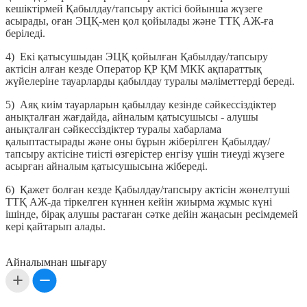
кешіктірмей Қабылдау/тапсыру актісі бойынша жүзеге
асырады, оған ЭЦҚ-мен қол қойылады және ТТҚ АЖ-ға
беріледі.
4) Екі қатысушыдан ЭЦҚ қойылған Қабылдау/тапсыру
актісін алған кезде Оператор ҚР ҚМ МКК ақпараттық
жүйелеріне тауарларды қабылдау туралы мәліметтерді береді.
5) Аяқ киім тауарларын қабылдау кезінде сәйкессіздіктер
анықталған жағдайда, айналым қатысушысы - алушы
анықталған сәйкессіздіктер туралы хабарлама
қалыптастырады және оны бұрын жіберілген Қабылдау/
тапсыру актісіне тиісті өзгерістер енгізу үшін тиеуді жүзеге
асырған айналым қатысушысына жібереді.
6) Қажет болған кезде Қабылдау/тапсыру актісін жөнелтуші
ТТҚ АЖ-да тіркелген күннен кейін жиырма жұмыс күні
ішінде, бірақ алушы растаған сәтке дейін жаңасын ресімдемей
кері қайтарып алады.
Айналымнан шығару