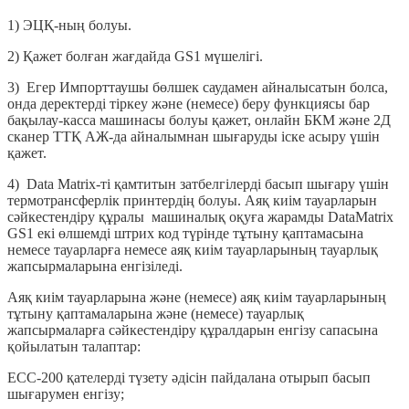
1) ЭЦҚ-ның болуы.
2) Қажет болған жағдайда GS1 мүшелігі.
3) Егер Импорттаушы бөлшек саудамен айналысатын болса,
онда деректерді тіркеу және (немесе) беру функциясы бар
бақылау-касса машинасы болуы қажет, онлайн БКМ және 2Д
сканер ТТҚ АЖ-да айналымнан шығаруды іске асыру үшін
қажет.
4) Data Matrix-ті қамтитын затбелгілерді басып шығару үшін
термотрансферлік принтердің болуы. Аяқ киім тауарларын
сәйкестендіру құралы машиналық оқуға жарамды DataMatrix
GS1 екі өлшемді штрих код түрінде тұтыну қаптамасына
немесе тауарларға немесе аяқ киім тауарларының тауарлық
жапсырмаларына енгізіледі.
Аяқ киім тауарларына және (немесе) аяқ киім тауарларының
тұтыну қаптамаларына және (немесе) тауарлық
жапсырмаларға сәйкестендіру құралдарын енгізу сапасына
қойылатын талаптар:
ЕСС-200 қателерді түзету әдісін пайдалана отырып басып
шығарумен енгізу;