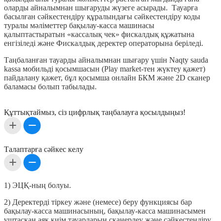
оларды айналымнан шығаруды жүзеге асырады. Тауарға
басылған сәйкестендіру құралындағы сәйкестендіру коды
туралы мәліметтер бақылау-касса машинасы
қалыптастыратын «кассалық чек» фискалдық құжатына
енгізіледі және Фискалдық деректер операторына беріледі.
Таңбаланған тауарды айналымнан шығару үшін Naqty sauda
kassa мобильді қосымшасын (Play market-тен жүктеу қажет)
пайдалану қажет, бұл қосымша онлайн БКМ және 2D сканер
баламасы болып табылады.
Құттықтаймыз, сіз цифрлық таңбалауға қосылдыңыз!
Талаптарға сәйкес келу
1) ЭЦҚ-ның болуы.
2) Деректерді тіркеу және (немесе) беру функциясы бар
бақылау-касса машинасының, бақылау-касса машинасымен
ұштасқан аяқ киім тауарларын сканерлеу және сәйкестендіру