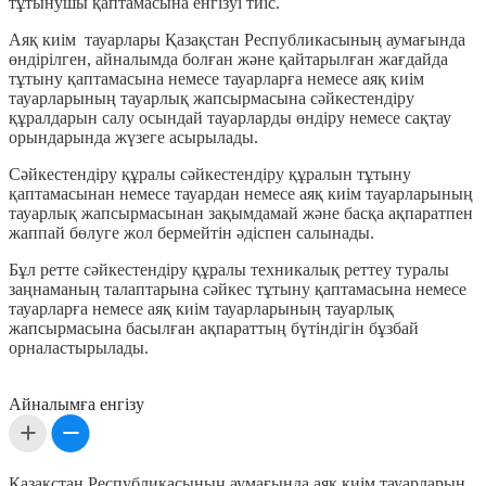
тұтынушы қаптамасына енгізуі тиіс.
Аяқ киім тауарлары Қазақстан Республикасының аумағында
өндірілген, айналымда болған және қайтарылған жағдайда
тұтыну қаптамасына немесе тауарларға немесе аяқ киім
тауарларының тауарлық жапсырмасына сәйкестендіру
құралдарын салу осындай тауарларды өндіру немесе сақтау
орындарында жүзеге асырылады.
Сәйкестендіру құралы сәйкестендіру құралын тұтыну
қаптамасынан немесе тауардан немесе аяқ киім тауарларының
тауарлық жапсырмасынан зақымдамай және басқа ақпаратпен
жаппай бөлуге жол бермейтін әдіспен салынады.
Бұл ретте сәйкестендіру құралы техникалық реттеу туралы
заңнаманың талаптарына сәйкес тұтыну қаптамасына немесе
тауарларға немесе аяқ киім тауарларының тауарлық
жапсырмасына басылған ақпараттың бүтіндігін бұзбай
орналастырылады.
Айналымға енгізу
Қазақстан Республикасының аумағында аяқ киім тауарларын