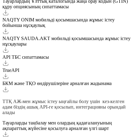
Тауарлардың Ұлттық каталогында жаңа орау кодын (GTIN)
құру опциясының сипаттамасы
NAQTY ONIM мобильді қосымшасында жұмыс істеу
бойынша нұсқаулық
NAQTY SAUDA.AKT мобильді қосымшасында жұмыс істеу
нұсқаулары
API ТБС сипаттамасы
TrueAPI
БКМ және ТҚО өндірушілеріне арналған жадынама
ТТҚ АЖ-мен жұмыс істеу ыңғайлы болу үшін кез-келген
адам біздің ашық API-ге қосылып, интеграцияны орындай
алады
Тауарларды таңбалау мен олардың қадағалануының
ақпараттық жүйесіне қосылуға арналған үлгі шарт