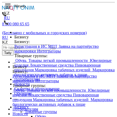
KZ
RU
8 800 080 65 65
...
(Бесплатно с мобильных и городских номеров)
Бизнесу
RU
Бизнесу:
KZ
Регистрация в ИС МПТ
Заявка на партнёрство
маркировки
Интеграторы
Табу
Товарные группы:
Обувь
Товары легкой промышленности
Ювелирные
...
изделия
Лекарственные средства
Пивоваренная
Бизнесу
продукция
Маркировка табачных изделий
Маркировка
Бизнесу:
биологически активных добавок к пище
Регистрация в ИС МПТ
Заявка на партнёрство
Потребителям
маркировки
Интеграторы
Новости
Товарные группы:
Сканеры и оборудование
Обувь
Товары легкой промышленности
Ювелирные
Обучение
изделия
Лекарственные средства
Пивоваренная
...
продукция
Маркировка табачных изделий
Маркировка
биологически активных добавок к пище
Бизнесу
Потребителям
Товарные группы
Новости
Обувь