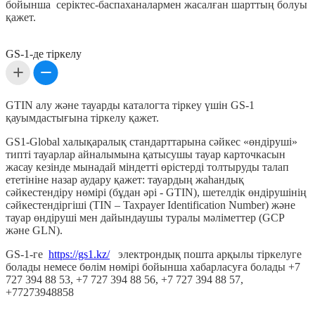
бойынша серіктес-баспаханалармен жасалған шарттың болуы
қажет.
GS-1-де тіркелу
GTIN алу және тауарды каталогта тіркеу үшін GS-1
қауымдастығына тіркелу қажет.
GS1-Global халықаралық стандарттарына сәйкес «өндіруші»
типті тауарлар айналымына қатысушы тауар карточкасын
жасау кезінде мынадай міндетті өрістерді толтыруды талап
ететініне назар аудару қажет: тауардың жаһандық
сәйкестендіру нөмірі (бұдан әрі - GTIN), шетелдік өндірушінің
сәйкестендіргіші (TIN – Taxpayer Identification Number) және
тауар өндіруші мен дайындаушы туралы мәліметтер (GCP
және GLN).
GS-1-ге
https://gs1.kz/
электрондық пошта арқылы тіркелуге
болады немесе бөлім нөмірі бойынша хабарласуға болады +7
727 394 88 53, +7 727 394 88 56, +7 727 394 88 57,
+77273948858