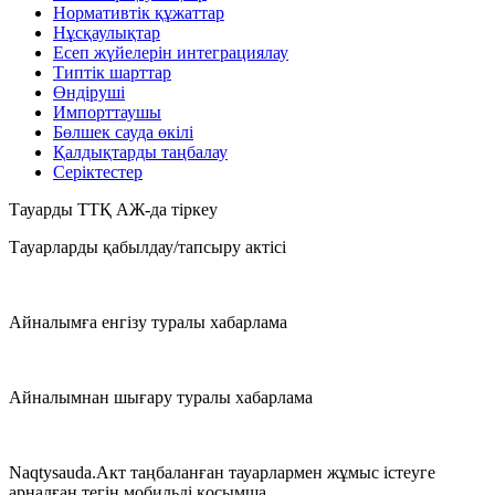
Нормативтік құжаттар
Нұсқаулықтар
Есеп жүйелерін интеграциялау
Типтік шарттар
Өндіруші
Импорттаушы
Бөлшек сауда өкілі
Қалдықтарды таңбалау
Серіктестер
Тауарды ТТҚ АЖ-да тіркеу
Тауарларды қабылдау/тапсыру актісі
Айналымға енгізу туралы хабарлама
Айналымнан шығару туралы хабарлама
Naqtysauda.Акт таңбаланған тауарлармен жұмыс істеуге
арналған тегін мобильді қосымша