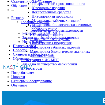
Сканеры и оборудование
Товары легкой промышленности
Обучение
Ювелирные изделия
...
Лекарственные средства
Пивоваренная продукция
Бизнесу
Маркировка табачных изделий
Товарные группы
Маркировка биологически активных
Обувь
добавок к пище
Товары легкой промышленности
Регистрация в ИС МПТ
Ювелирные изделия
Заявка на партнёрство маркировки
Лекарственные средства
Интеграторы
Пивоваренная продукция
Потребителям
Маркировка табачных изделий
Новости
Маркировка биологически активных
Сканеры и оборудование
добавок к пище
Обучение
Регистрация в ИС МПТ
Заявка на партнёрство маркировки
Интеграторы
Потребителям
Новости
Сканеры и оборудование
Обучение