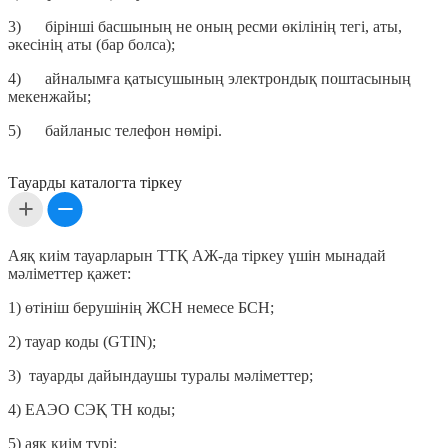
3) бірінші басшының не оның ресми өкілінің тегі, аты,
әкесінің аты (бар болса);
4) айналымға қатысушының электрондық поштасының
мекенжайы;
5) байланыс телефон нөмірі.
Тауарды каталогта тіркеу
Аяқ киім тауарларын ТТҚ АЖ-да тіркеу үшін мынадай
мәліметтер қажет:
1) өтініш берушінің ЖСН немесе БСН;
2) тауар коды (GTIN);
3) тауарды дайындаушы туралы мәліметтер;
4) ЕАЭО СЭҚ ТН коды;
5) аяқ киім түрі;