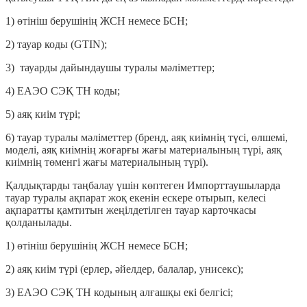
1) өтініш берушінің ЖСН немесе БСН;
2) тауар коды (GTIN);
3) тауарды дайындаушы туралы мәліметтер;
4) ЕАЭО СЭҚ ТН коды;
5) аяқ киім түрі;
6) тауар туралы мәліметтер (бренд, аяқ киімнің түсі, өлшемі,
моделі, аяқ киімнің жоғарғы жағы материалының түрі, аяқ
киімнің төменгі жағы материалының түрі).
Қалдықтарды таңбалау үшін көптеген Импорттаушыларда
тауар туралы ақпарат жоқ екенін ескере отырып, келесі
ақпаратты қамтитын жеңілдетілген тауар карточкасы
қолданылады.
1) өтініш берушінің ЖСН немесе БСН;
2) аяқ киім түрі (ерлер, әйелдер, балалар, унисекс);
3) ЕАЭО СЭҚ ТН кодының алғашқы екі белгісі;