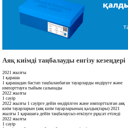
Аяқ киімді таңбалауды енгізу кезеңдері
2021 жылғы
1 қараша
1 қарашадан бастап таңбаланбаған тауарларды өндіруге және
импорттауға тыйым салынады
2022 жылғы
1 сәуір
2022 жылғы 1 сәуірге дейін өндірілген және импортталған аяқ
киім тауарларын (аяқ киім тауарларының қалдықтары) 2021
жылғы 1 қарашаға дейін таңбалаусыз өткізуге рұқсат етіледі
2022 жылғы
1 сәуір