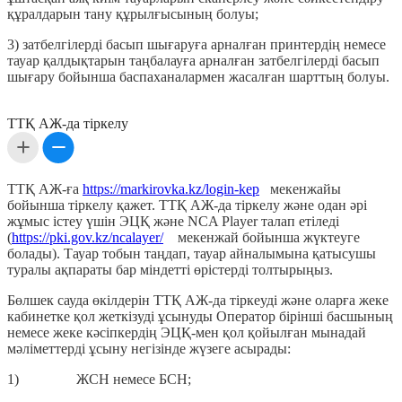
құралдарын тану құрылғысының болуы;
3) затбелгілерді басып шығаруға арналған принтердің немесе
тауар қалдықтарын таңбалауға арналған затбелгілерді басып
шығару бойынша баспаханалармен жасалған шарттың болуы.
ТТҚ АЖ-да тіркелу
ТТҚ АЖ-ға
https://markirovka.kz/login-kep
мекенжайы
бойынша тіркелу қажет. ТТҚ АЖ-да тіркелу және одан әрі
жұмыс істеу үшін ЭЦҚ және NСA Player талап етіледі
(
https://pki.gov.kz/ncalayer/
мекенжай бойынша жүктеуге
болады). Тауар тобын таңдап, тауар айналымына қатысушы
туралы ақпараты бар міндетті өрістерді толтырыңыз.
Бөлшек сауда өкілдерін ТТҚ АЖ-да тіркеуді және оларға жеке
кабинетке қол жеткізуді ұсынуды Оператор бірінші басшының
немесе жеке кәсіпкердің ЭЦҚ-мен қол қойылған мынадай
мәліметтерді ұсыну негізінде жүзеге асырады:
1) ЖСН немесе БСН;