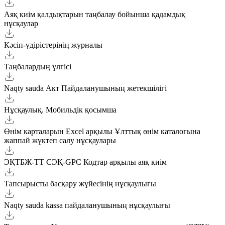
Аяқ киім қалдықтарын таңбалау бойынша қадамдық
нұсқаулар
Кәсіп-үдірістерінің журналы
Таңбалардың үлгісі
Naqty sauda Акт Пайдаланушының жетекшілігі
Нұсқаулық. Мобильдік қосымша
Өнім карталарын Excel арқылы Ұлттық өнім каталогына
жаппай жүктеп салу нұсқаулары
ЭҚТБЖ-ТТ СЭҚ-GPC Кодтар арқылы аяқ киім
Тапсырысты басқару жүйесінің нұсқаулығы
Naqty sauda kassa пайдаланушының нұсқаулығы