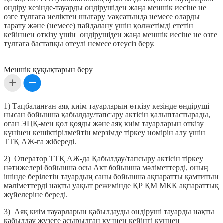
өндіру кезінде-тауарды өндірушіден жаңа меншік иесіне не
өзге тұлғаға иеліктен шығару мақсатында немесе оларды
тарату және (немесе) пайдалану үшін қолжетімді ететін
кейіннен өткізу үшін өндірушіден жаңа меншік иесіне не өзге
тұлғаға бастапқы өтеулі немесе өтеусіз беру.
Меншік құқықтарын беру
1) Таңбаланған аяқ киім тауарларын өткізу кезінде өндіруші
нысан бойынша қабылдау/тапсыру актісін қалыптастырады,
оған ЭЦҚ-мен қол қояды және аяқ киім тауарларын өткізу
күнінен кешіктірілмейтін мерзімде тіркеу нөмірін алу үшін
ТТҚ АЖ-ға жібереді.
2) Оператор ТТҚ АЖ-да Қабылдау/тапсыру актісін тіркеу
нәтижелері бойынша осы Акт бойынша мәліметтерді, оның
ішінде берілетін тауардың саны бойынша ақпаратты қамтитын
мәліметтерді нақты уақыт режимінде ҚР ҚМ МКК ақпараттық
жүйелеріне береді.
3) Аяқ киім тауарларын қабылдауды өндіруші тауарды нақты
қабылдау жүзеге асырылған күннен кейінгі күннен