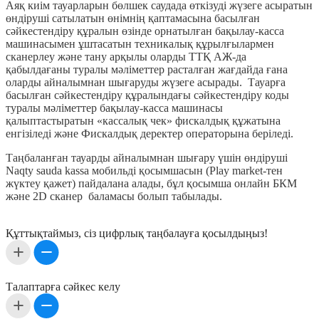
Аяқ киім тауарларын бөлшек саудада өткізуді жүзеге асыратын
өндіруші сатылатын өнімнің қаптамасына басылған
сәйкестендіру құралын өзінде орнатылған бақылау-касса
машинасымен ұштасатын техникалық құрылғылармен
сканерлеу және тану арқылы оларды ТТҚ АЖ-да
қабылдағаны туралы мәліметтер расталған жағдайда ғана
оларды айналымнан шығаруды жүзеге асырады. Тауарға
басылған сәйкестендіру құралындағы сәйкестендіру коды
туралы мәліметтер бақылау-касса машинасы
қалыптастыратын «кассалық чек» фискалдық құжатына
енгізіледі және Фискалдық деректер операторына беріледі.
Таңбаланған тауарды айналымнан шығару үшін өндіруші
Naqty sauda kassa мобильді қосымшасын (Play market-тен
жүктеу қажет) пайдалана алады, бұл қосымша онлайн БКМ
және 2D сканер баламасы болып табылады.
Құттықтаймыз, сіз цифрлық таңбалауға қосылдыңыз!
Талаптарға сәйкес келу