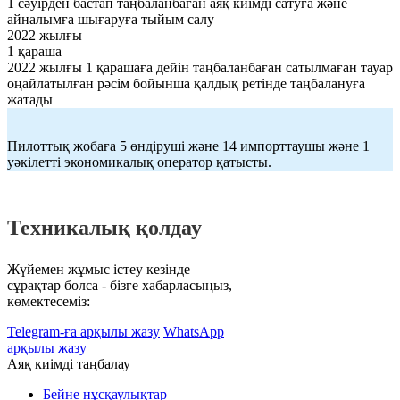
1 сәуірден бастап таңбаланбаған аяқ киімді сатуға және
айналымға шығаруға тыйым салу
2022 жылғы
1 қараша
2022 жылғы 1 қарашаға дейін таңбаланбаған сатылмаған тауар
оңайлатылған рәсім бойынша қалдық ретінде таңбалануға
жатады
Пилоттық жобаға 5 өндіруші және 14 импорттаушы және 1
уәкілетті экономикалық оператор қатысты.
Техникалық қолдау
Жүйемен жұмыс істеу кезінде
сұрақтар болса - бізге хабарласыңыз,
көмектесеміз:
Telegram-ға арқылы жазу
WhatsApp
арқылы жазу
Аяқ киімді таңбалау
Бейне нұсқаулықтар