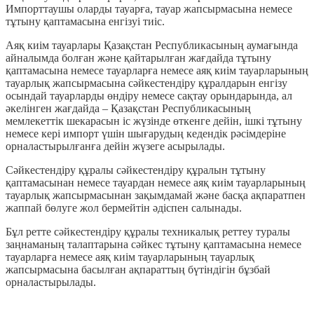
Импорттаушы оларды тауарға, тауар жапсырмасына немесе
тұтыну қаптамасына енгізуі тиіс.
Аяқ киім тауарлары Қазақстан Республикасының аумағында
айналымда болған және қайтарылған жағдайда тұтыну
қаптамасына немесе тауарларға немесе аяқ киім тауарларының
тауарлық жапсырмасына сәйкестендіру құралдарын енгізу
осындай тауарларды өндіру немесе сақтау орындарында, ал
әкелінген жағдайда – Қазақстан Республикасының
мемлекеттік шекарасын іс жүзінде өткенге дейін, ішкі тұтыну
немесе кері импорт үшін шығарудың кедендік рәсімдеріне
орналастырылғанға дейін жүзеге асырылады.
Сәйкестендіру құралы сәйкестендіру құралын тұтыну
қаптамасынан немесе тауардан немесе аяқ киім тауарларының
тауарлық жапсырмасынан зақымдамай және басқа ақпаратпен
жаппай бөлуге жол бермейтін әдіспен салынады.
Бұл ретте сәйкестендіру құралы техникалық реттеу туралы
заңнаманың талаптарына сәйкес тұтыну қаптамасына немесе
тауарларға немесе аяқ киім тауарларының тауарлық
жапсырмасына басылған ақпараттың бүтіндігін бұзбай
орналастырылады.