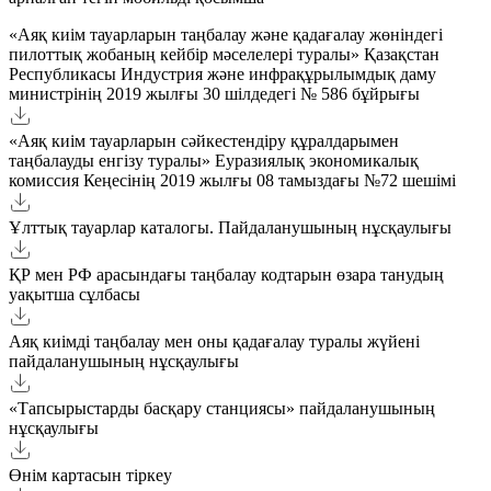
«Аяқ киім тауарларын таңбалау және қадағалау жөніндегі
пилоттық жобаның кейбір мәселелері туралы» Қазақстан
Республикасы Индустрия және инфрақұрылымдық даму
министрінің 2019 жылғы 30 шілдедегі № 586 бұйрығы
«Аяқ киім тауарларын сәйкестендіру құралдарымен
таңбалауды енгізу туралы» Еуразиялық экономикалық
комиссия Кеңесінің 2019 жылғы 08 тамыздағы №72 шешімі
Ұлттық тауарлар каталогы. Пайдаланушының нұсқаулығы
ҚР мен РФ арасындағы таңбалау кодтарын өзара танудың
уақытша сұлбасы
Аяқ киімді таңбалау мен оны қадағалау туралы жүйені
пайдаланушының нұсқаулығы
«Тапсырыстарды басқару станциясы» пайдаланушының
нұсқаулығы
Өнім картасын тіркеу