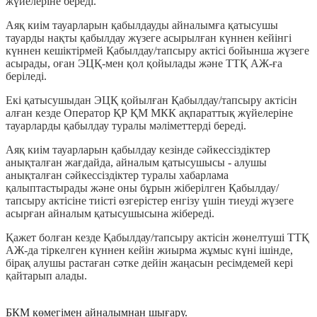
жүйелеріне береді.
Аяқ киім тауарларын қабылдауды айналымға қатысушы
тауарды нақты қабылдау жүзеге асырылған күннен кейінгі
күннен кешіктірмей Қабылдау/тапсыру актісі бойынша жүзеге
асырады, оған ЭЦҚ-мен қол қойылады және ТТҚ АЖ-ға
беріледі.
Екі қатысушыдан ЭЦҚ қойылған Қабылдау/тапсыру актісін
алған кезде Оператор ҚР ҚМ МКК ақпараттық жүйелеріне
тауарларды қабылдау туралы мәліметтерді береді.
Аяқ киім тауарларын қабылдау кезінде сәйкессіздіктер
анықталған жағдайда, айналым қатысушысы - алушы
анықталған сәйкессіздіктер туралы хабарлама
қалыптастырады және оны бұрын жіберілген Қабылдау/
тапсыру актісіне тиісті өзгерістер енгізу үшін тиеуді жүзеге
асырған айналым қатысушысына жібереді.
Қажет болған кезде Қабылдау/тапсыру актісін жөнелтуші ТТҚ
АЖ-да тіркелген күннен кейін жиырма жұмыс күні ішінде,
бірақ алушы растаған сәтке дейін жаңасын ресімдемей кері
қайтарып алады.
БКМ көмегімен айналымнан шығару.