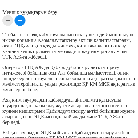
Меншік құқықтарын беру
Таңбаланған аяқ киім тауарларын өткізу кезінде Импорттаушы
нысан бойынша Қабылдау/тапсыру актісін қалыптастырады,
оған ЭЦҚ-мен қол қояды және аяқ киім тауарларын өткізу
күнінен кешіктірілмейтін мерзімде тіркеу нөмірін алу үшін
ТТҚ АЖ-ға жібереді.
Оператор ТТҚ АЖ-да Қабылдау/тапсыру актісін тіркеу
нәтижелері бойынша осы Акт бойынша мәліметтерді, оның
ішінде берілетін тауардың саны бойынша ақпаратты қамтитын
мәліметтерді нақты уақыт режимінде ҚР ҚМ МКК ақпараттық
жүйелеріне береді.
Аяқ киім тауарларын қабылдауды айналымға қатысушы
тауарды нақты қабылдау жүзеге асырылған күннен кейінгі
күннен кешіктірмей Қабылдау/тапсыру актісі бойынша жүзеге
асырады, оған ЭЦҚ-мен қол қойылады және ТТҚ АЖ-ға
беріледі.
Екі қатысушыдан ЭЦҚ қойылған Қабылдау/тапсыру актісін