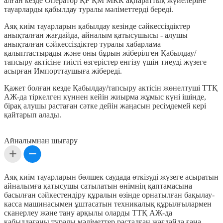
алған кезде Оператор ҚР ҚМ МКК ақпараттық жүйелеріне
тауарларды қабылдау туралы мәліметтерді береді.
Аяқ киім тауарларын қабылдау кезінде сәйкессіздіктер
анықталған жағдайда, айналым қатысушысы - алушы
анықталған сәйкессіздіктер туралы хабарлама
қалыптастырады және оны бұрын жіберілген Қабылдау/
тапсыру актісіне тиісті өзгерістер енгізу үшін тиеуді жүзеге
асырған Импорттаушыға жібереді.
Қажет болған кезде Қабылдау/тапсыру актісін жөнелтуші ТТҚ
АЖ-да тіркелген күннен кейін жиырма жұмыс күні ішінде,
бірақ алушы растаған сәтке дейін жаңасын ресімдемей кері
қайтарып алады.
Айналымнан шығару
Аяқ киім тауарларын бөлшек саудада өткізуді жүзеге асыратын
айналымға қатысушы сатылатын өнімнің қаптамасына
басылған сәйкестендіру құралын өзінде орнатылған бақылау-
касса машинасымен ұштасатын техникалық құрылғылармен
сканерлеу және тану арқылы оларды ТТҚ АЖ-да
қабылдағаны туралы мәліметтер расталған жағдайда ғана