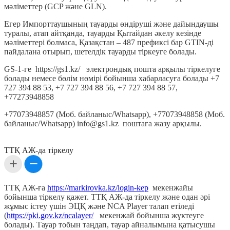
мәліметтер (GCP және GLN).
Егер Импорттаушының тауарды өндіруші және дайындаушы
туралы, атап айтқанда, тауарды Қытайдан әкелу кезінде
мәліметтері болмаса, Қазақстан – 487 префиксі бар GTIN-ді
пайдалана отырып, шетелдік тауарды тіркеуге болады.
GS-1-ге https://gs1.kz/ электрондық пошта арқылы тіркелуге
болады немесе бөлім нөмірі бойынша хабарласуға болады +7
727 394 88 53, +7 727 394 88 56, +7 727 394 88 57,
+77273948858
+77073948857 (Моб. байланыс/Whatsapp), +77073948858 (Моб.
байланыс/Whatsapp) info@gs1.kz поштаға жазу арқылы.
ТТҚ АЖ-да тіркелу
ТТҚ АЖ-ға
https://markirovka.kz/login-kep
мекенжайы
бойынша тіркелу қажет. ТТҚ АЖ-да тіркелу және одан әрі
жұмыс істеу үшін ЭЦҚ және NСA Player талап етіледі
(
https://pki.gov.kz/ncalayer/
мекенжай бойынша жүктеуге
болады). Тауар тобын таңдап, тауар айналымына қатысушы