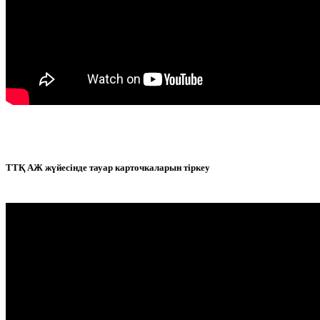
ТТҚ АЖ жүйесінде тауар карточкаларын тіркеу