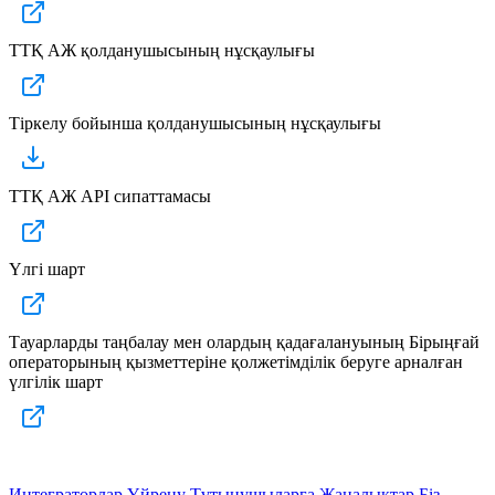
ТТҚ АЖ қолданушысының нұсқаулығы
Тіркелу бойынша қолданушысының нұсқаулығы
ТТҚ АЖ API сипаттамасы
Үлгі шарт
Тауарларды таңбалау мен олардың қадағалануының Бірыңғай
операторының қызметтеріне қолжетімділік беруге арналған
үлгілік шарт
Интеграторлар
Үйрену
Тұтынушыларға
Жаңалықтар
Біз