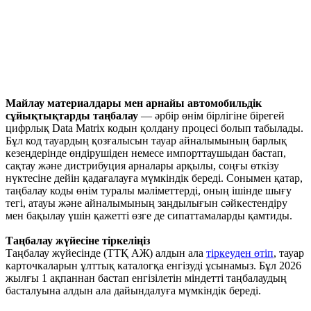
Майлау материалдары мен арнайы автомобильдік
сұйықтықтарды таңбалау
— әрбір өнім бірлігіне бірегей
цифрлық Data Matrix кодын қолдану процесі болып табылады.
Бұл код тауардың қозғалысын тауар айналымының барлық
кезеңдерінде өндірушіден немесе импорттаушыдан бастап,
сақтау және дистрибуция арналары арқылы, соңғы өткізу
нүктесіне дейін қадағалауға мүмкіндік береді. Сонымен қатар,
таңбалау коды өнім туралы мәліметтерді, оның ішінде шығу
тегі, атауы және айналымының заңдылығын сәйкестендіру
мен бақылау үшін қажетті өзге де сипаттамаларды қамтиды.
Таңбалау жүйесіне тіркеліңіз
Таңбалау жүйесінде (ТТҚ АЖ) алдын ала
тіркеуден өтіп
, тауар
карточкаларын ұлттық каталогқа енгізуді ұсынамыз. Бұл 2026
жылғы 1 ақпаннан бастап енгізілетін міндетті таңбалаудың
басталуына алдын ала дайындалуға мүмкіндік береді.