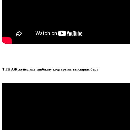
ТТҚ АЖ жүйесінде таңбалау кодтарына тапсырыс беру