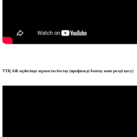
ТТҚ АЖ жүйесінде жұмысты бастау (профильді баптау және рөлді қосу)