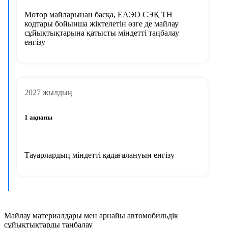
Мотор майларынан басқа, ЕАЭО СЭҚ ТН
кодтары бойынша жіктелетін өзге де майлау
сұйықтықтарына қатысты міндетті таңбалау
енгізу
2027 жылдың
1 ақпаны
Тауарлардың міндетті қадағалануын енгізу
Майлау материалдары мен арнайы автомобильдік
сұйықтықтарды таңбалау