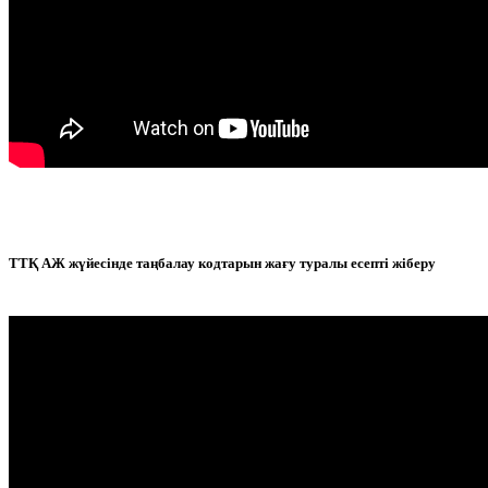
ТТҚ АЖ жүйесінде таңбалау кодтарын жағу туралы есепті жіберу