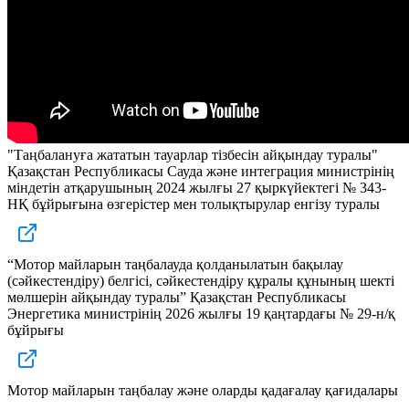
"Таңбалануға жататын тауарлар тізбесін айқындау туралы"
Қазақстан Республикасы Сауда және интеграция министрінің
міндетін атқарушының 2024 жылғы 27 қыркүйектегі № 343-
НҚ бұйрығына өзгерістер мен толықтырулар енгізу туралы
“Мотор майларын таңбалауда қолданылатын бақылау
(сәйкестендіру) белгісі, сәйкестендіру құралы құнының шекті
мөлшерін айқындау туралы” Қазақстан Республикасы
Энергетика министрінің 2026 жылғы 19 қаңтардағы № 29-н/қ
бұйрығы
Мотор майларын таңбалау және оларды қадағалау қағидалары