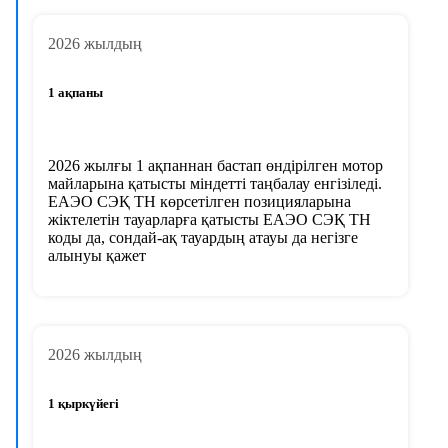
2026 жылдың
1 ақпаны
2026 жылғы 1 ақпаннан бастап өндірілген мотор
майларына қатысты міндетті таңбалау енгізіледі.
ЕАЭО СЭҚ ТН көрсетілген позицияларына
жіктелетін тауарларға қатысты ЕАЭО СЭҚ ТН
коды да, сондай-ақ тауардың атауы да негізге
алынуы қажет
2026 жылдың
1 қыркүйегі