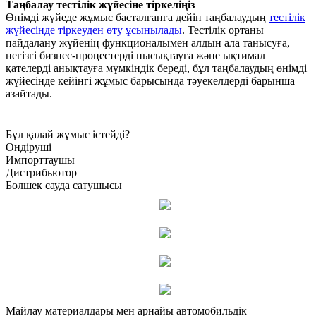
Таңбалау тестілік жүйесіне тіркеліңіз
Өнімді жүйеде жұмыс басталғанға дейін таңбалаудың
тестілік
жүйесінде тіркеуден өту ұсынылады
. Тестілік ортаны
пайдалану жүйенің функционалымен алдын ала танысуға,
негізгі бизнес-процестерді пысықтауға және ықтимал
қателерді анықтауға мүмкіндік береді, бұл таңбалаудың өнімді
жүйесінде кейінгі жұмыс барысында тәуекелдерді барынша
азайтады.
Бұл қалай жұмыс істейді?
Өндіруші
Импорттаушы
Дистрибьютор
Бөлшек сауда сатушысы
Майлау материалдары мен арнайы автомобильдік