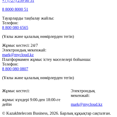
+7 (727) 259 00 51
8 8000 8000 51
Тауарларды таңбалау жайлы:
Телефон:
8 800 080 6565
(Ұялы және қалалық нөмірлерден тегін)
Жұмыс кестесі: 24/7
Электрондық мекенжай:
mark@mycloud.kz
Платформамен жұмыс істеу мәселелері бойынша:
Телефон:
8 800 080 0807
(Ұялы және қалалық нөмірлерден тегін)
Жұмыс кестесі:
Электрондық
мекенжай:
жұмыс күндері 9:00-ден 18:00-ге
дейін
mark@mycloud.kz
© Kazakhtelecom Business, 2026. Барлық құқықтар сақталған.