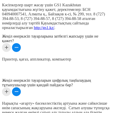
Кәсіпкерлер шарт жасау үшін GS1 Kazakhstan
қауымдастығына жүгіну қажет, деректемелер: БСН
040940007541, Алматы қ., Байзақов к-сі, № 299, тел. 8 (727)
394-88-53, 8 (727) 394-88-57, 8 (727) 394-88-58 аталған
нөмірлерді алу тәртібі Қауымдастықтың сайтында
орналастырылған
http://gs1.kz/
.
Жеңіл өнеркәсіп тауарларына затбелгі жапсыру үшін не
қажет?
Принтер, қағаз, аппликатор, компьютер
Жеңіл өнеркәсіп тауарларын цифрлық таңбалаудың
тұтынушылар үшін қандай пайдасы бар?
Нарықты «ағарту» бәсекелестіктің артуына және сәйкесінше
өнім сапасының жақсаруына әкеледі. Сатып алушы түпнұсқа
немесе жалған өнімді сатып алу туралы алдын ала білетін