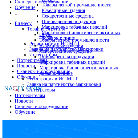
Сканеры и оборудование
Товары легкой промышленности
Обучение
Ювелирные изделия
...
Лекарственные средства
Пивоваренная продукция
Бизнесу
Маркировка табачных изделий
Товарные группы
Маркировка биологически активных
Обувь
добавок к пище
Товары легкой промышленности
Регистрация в ИС МПТ
Ювелирные изделия
Заявка на партнёрство маркировки
Лекарственные средства
Интеграторы
Пивоваренная продукция
Потребителям
Маркировка табачных изделий
Новости
Маркировка биологически активных
Сканеры и оборудование
добавок к пище
Обучение
Регистрация в ИС МПТ
Заявка на партнёрство маркировки
Интеграторы
Потребителям
Новости
Сканеры и оборудование
Обучение