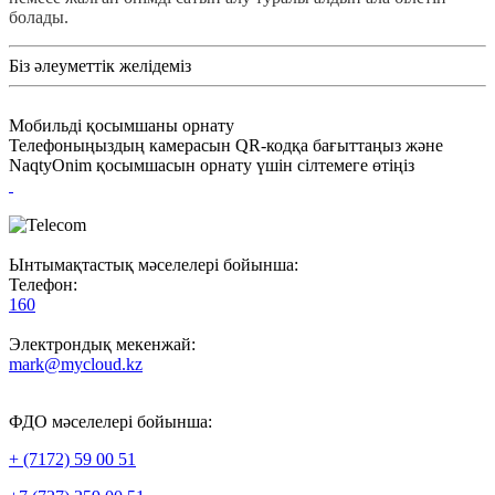
болады.
Біз әлеуметтік желідеміз
Мобильді қосымшаны орнату
Телефоныңыздың камерасын QR-кодқа бағыттаңыз және
NaqtyOnim қосымшасын орнату үшін сілтемеге өтіңіз
Ынтымақтастық мәселелері бойынша:
Телефон:
160
Электрондық мекенжай:
mark@mycloud.kz
ФДО мәселелері бойынша:
+ (7172) 59 00 51