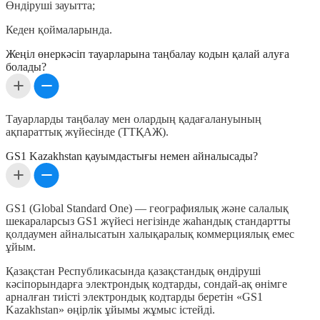
Өндіруші зауытта;
Кеден қоймаларында.
Жеңіл өнеркәсіп тауарларына таңбалау кодын қалай алуға
болады?
Тауарларды таңбалау мен олардың қадағалануының
ақпараттық жүйесінде (ТТҚАЖ).
GS1 Kazakhstan қауымдастығы немен айналысады?
GS1 (Global Standard One) — географиялық және салалық
шекараларсыз GS1 жүйесі негізінде жаһандық стандартты
қолдаумен айналысатын халықаралық коммерциялық емес
ұйым.
Қазақстан Республикасында қазақстандық өндіруші
кәсіпорындарға электрондық кодтарды, сондай-ақ өнімге
арналған тиісті электрондық кодтарды беретін «GS1
Kazakhstan» өңірлік ұйымы жұмыс істейді.