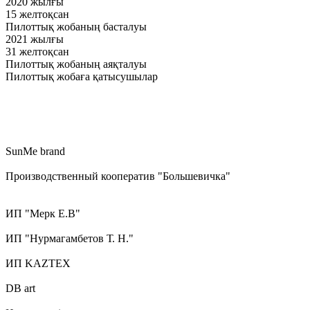
2020 жылғы
15 желтоқсан
Пилоттық жобаның басталуы
2021 жылғы
31 желтоқсан
Пилоттық жобаның аяқталуы
Пилоттық жобаға қатысушылар
SunMe brand
Производственный кооператив "Большевичка"
ИП "Мерк Е.В"
ИП "Нурмагамбетов Т. Н."
ИП KAZTEX
DB art