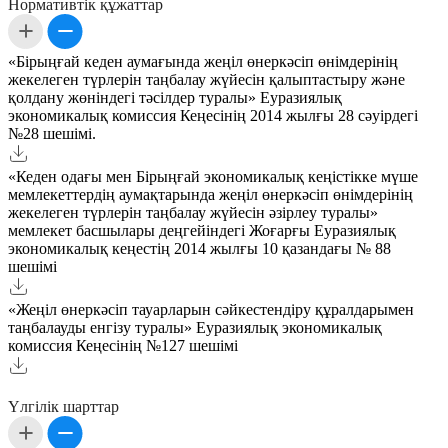
Нормативтік құжаттар
«Бірыңғай кеден аумағында жеңіл өнеркәсіп өнімдерінің
жекелеген түрлерін таңбалау жүйесін қалыптастыру және
қолдану жөніндегі тәсілдер туралы» Еуразиялық
экономикалық комиссия Кеңесінің 2014 жылғы 28 сәуірдегі
№28 шешімі.
«Кеден одағы мен Бірыңғай экономикалық кеңістікке мүше
мемлекеттердің аумақтарында жеңіл өнеркәсіп өнімдерінің
жекелеген түрлерін таңбалау жүйесін әзірлеу туралы»
мемлекет басшылары деңгейіндегі Жоғарғы Еуразиялық
экономикалық кеңестің 2014 жылғы 10 қазандағы № 88
шешімі
«Жеңіл өнеркәсіп тауарларын сәйкестендіру құралдарымен
таңбалауды енгізу туралы» Еуразиялық экономикалық
комиссия Кеңесінің №127 шешімі
Үлгілік шарттар