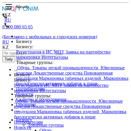
KZ
RU
8 800 080 65 65
...
(Бесплатно с мобильных и городских номеров)
Бизнесу
RU
Бизнесу:
KZ
Регистрация в ИС МПТ
Заявка на партнёрство
маркировки
Интеграторы
Табу
Товарные группы:
Обувь
Товары легкой промышленности
Ювелирные
...
изделия
Лекарственные средства
Пивоваренная
Бизнесу
продукция
Маркировка табачных изделий
Маркировка
Бизнесу:
биологически активных добавок к пище
Регистрация в ИС МПТ
Заявка на партнёрство
Потребителям
маркировки
Интеграторы
Новости
Товарные группы:
Сканеры и оборудование
Обувь
Товары легкой промышленности
Ювелирные
Обучение
изделия
Лекарственные средства
Пивоваренная
...
продукция
Маркировка табачных изделий
Маркировка
биологически активных добавок к пище
Бизнесу
Потребителям
Товарные группы
Новости
Обувь