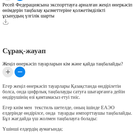
Ресей Федерациясына экспорттауға арналған жеңіл өнеркәсіп
өнімдерін таңбалау қызметтеріне қолжетімділікті
ұсынудың үлгілік шарты
Сұрақ-жауап
Жеңіл өнеркәсіп тауарларын кім және қайда таңбалайды?
Егер жеңіл өнеркәсіп тауарлары Қазақстанда өндірілетін
болса, онда цифрлық таңбалауды сатуға шығарғанға дейін
өндірушінің өзі қамтамасыз етуі тиіс.
Егер киім мен текстиль шетелде, оның ішінде ЕАЭО
елдерінде өндірілсе, онда тауарды импорттаушы таңбалайды.
Бұл жағдайда үш жолмен таңбалауға болады:
Үшінші елдердің аумағында;