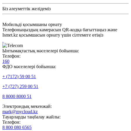
Біз әлеуметтік желідеміз
Мобильді қосымшаны орнату
Телефоныңыздың камерасын QR-кодқа бағыттаңыз және
Ismet.kz қосымшасын орнату үшін сілтемеге өтіңіз
Ынтымақтастық мәселелері бойынша:
Телефон:
160
ФДО мәселелері бойынша:
+ (7172) 59 00 51
+7 (727) 259 00 51
8 8000 8000 51
Электрондық мекенжай:
mark@mycloud.kz
Тауарларды таңбалау жайлы:
Телефон:
8 800 080 6565